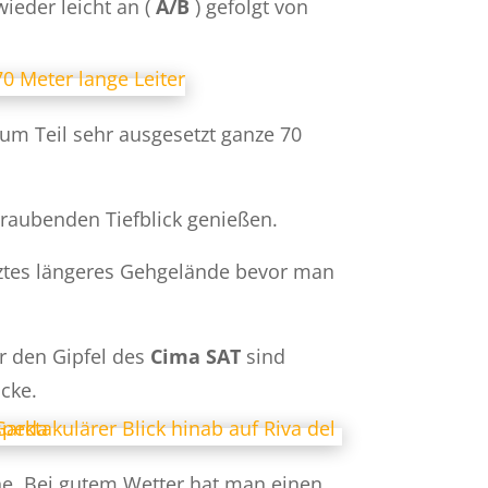
ieder leicht an (
A/B
) gefolgt von
 zum Teil sehr ausgesetzt ganze 70
raubenden Tiefblick genießen.
etztes längeres Gehgelände bevor man
er den Gipfel des
Cima SAT
sind
icke.
hne. Bei gutem Wetter hat man einen