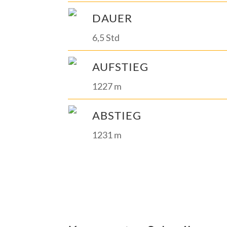
DAUER
6,5 Std
AUFSTIEG
1227 m
ABSTIEG
1231 m