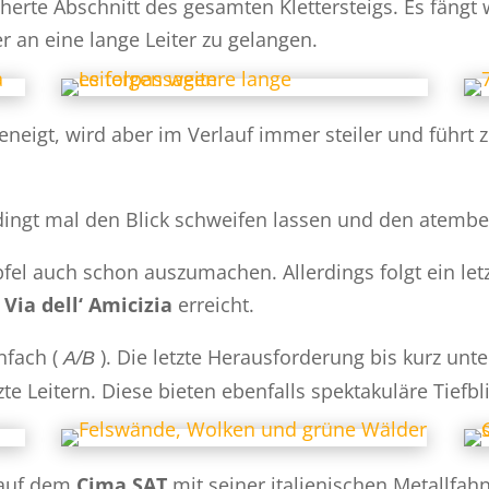
cherte Abschnitt des gesamten Klettersteigs. Es fängt w
 an eine lange Leiter zu gelangen.
geneigt, wird aber im Verlauf immer steiler und führt
ingt mal den Blick schweifen lassen und den atembe
ipfel auch schon auszumachen. Allerdings folgt ein l
s
Via dell‘ Amicizia
erreicht.
nfach (
). Die letzte Herausforderung bis kurz unt
A/B
e Leitern. Diese bieten ebenfalls spektakuläre Tiefbl
 auf dem
Cima SAT
mit seiner italienischen Metallfa