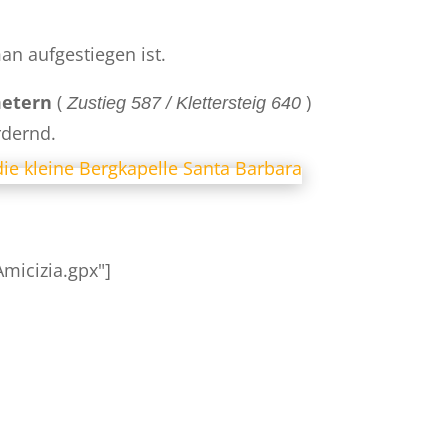
an aufgestiegen ist.
etern
(
)
Zustieg 587 / Klettersteig 640
rdernd.
micizia.gpx"]