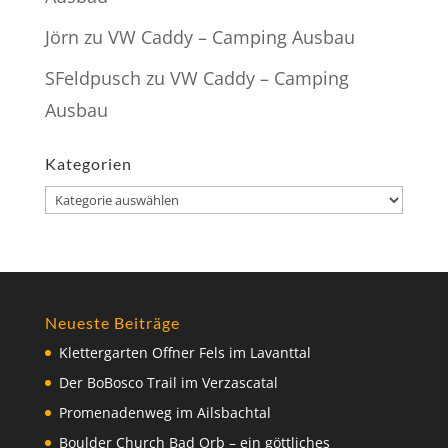
Jörn
zu
VW Caddy – Camping Ausbau
SFeldpusch
zu
VW Caddy – Camping
Ausbau
Kategorien
Kategorien
Neueste Beiträge
Klettergarten Offner Fels im Lavanttal
Der BoBosco Trail im Verzascatal
Promenadenweg im Ailsbachtal
Boulder Church Bad Orb – ein göttliches