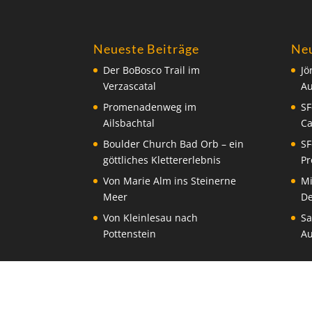
Neueste Beiträge
Ne
Der BoBosco Trail im
Jö
Verzascatal
A
Promenadenweg im
SF
Ailsbachtal
C
Boulder Church Bad Orb – ein
SF
göttliches Klettererlebnis
Pr
Von Marie Alm ins Steinerne
Mi
Meer
De
Von Kleinlesau nach
Sa
Pottenstein
A
Copyright © 2020 | See You on the Outside | A