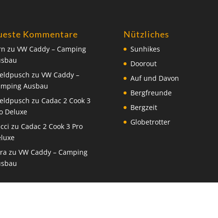
ueste Kommentare
Nützliches
rn
zu
VW Caddy – Camping
Sunhikes
usbau
Doorout
eldpusch
zu
VW Caddy –
Auf und Davon
amping Ausbau
Bergfreunde
eldpusch
zu
Cadac 2 Cook 3
Bergzeit
o Deluxe
Globetrotter
cci
zu
Cadac 2 Cook 3 Pro
luxe
ra
zu
VW Caddy – Camping
usbau
ll Rights Reserved |
Kontakt
|
Impressum
|
Datenschutz