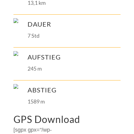
13,1 km
DAUER
7 Std
AUFSTIEG
245 m
ABSTIEG
1589 m
GPS Download
[sgpx gpx="/wp-