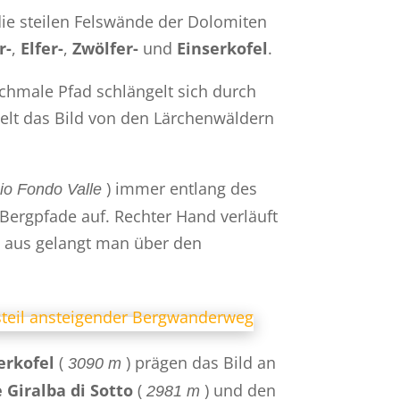
die steilen Felswände der Dolomiten
r-
,
Elfer-
,
Zwölfer-
und
Einserkofel
.
chmale Pfad schlängelt sich durch
elt das Bild von den Lärchenwäldern
) immer entlang des
io Fondo Valle
e Bergpfade auf. Rechter Hand verläuft
 aus gelangt man über den
erkofel
(
) prägen das Bild an
3090 m
 Giralba di Sotto
(
) und den
2981 m