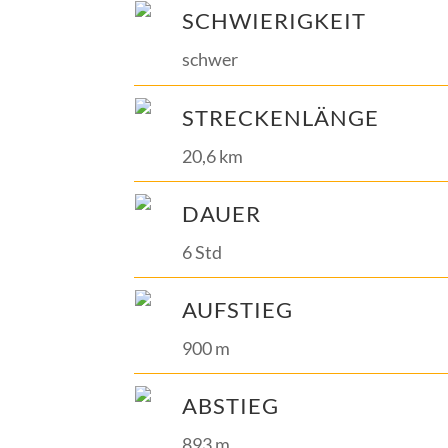
SCHWIERIGKEIT
schwer
STRECKENLÄNGE
20,6 km
DAUER
6 Std
AUFSTIEG
900 m
ABSTIEG
893 m