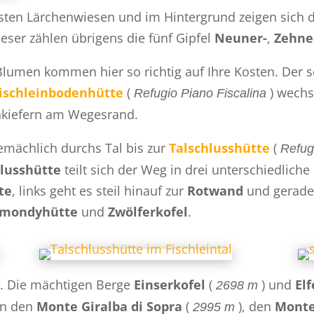
rsten Lärchenwiesen und im Hintergrund zeigen sich 
dieser zählen übrigens
die fünf Gipfel
Neuner-
,
Zehne
lumen kommen hier so richtig auf Ihre Kosten. Der s
ischleinbodenhütte
(
) wechs
Refugio Piano Fiscalina
enkiefern am Wegesrand.
emächlich durchs Tal bis zur
Talschlusshütte
(
Refug
hlusshütte
teilt sich der Weg in drei unterschiedlich
te
, links geht es steil hinauf zur
Rotwand
und gerade
gmondyhütte
und
Zwölferkofel
.
. Die mächtigen Berge
Einserkofel
(
) und
Elf
2698 m
an den
Monte Giralba di Sopra
(
), den
Monte
2995 m