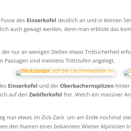
 Fusse des
Einserkofel
deutlich an und in kleinen S
ntlich auch gewagt werden, denn man erblickt das ko
er nur an wenigen Stellen etwas Trittsicherheit erfo
en Passagen sind meistens Trittstufen angelegt.
des
Einserkofel
und der
Oberbachernspitzen
hinter 
lich auf den
Zwölferkofel
frei. Welch ein massiver A
weg nun etwas im Zick-Zack um am Ende nochmal stei
chen den Namen eines bekannten Wiener Alpinisten trä