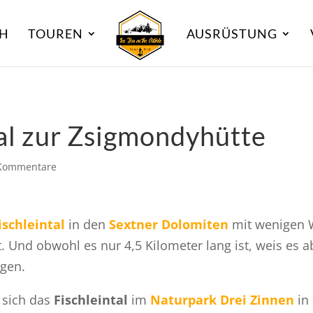
CH
TOUREN
AUSRÜSTUNG
al zur Zsigmondyhütte
Kommentare
ischleintal
in den
Sextner Dolomiten
mit wenigen W
lt. Und obwohl es nur 4,5 Kilometer lang ist, weis es a
ugen.
 sich das
Fischleintal
im
Naturpark Drei Zinnen
in 