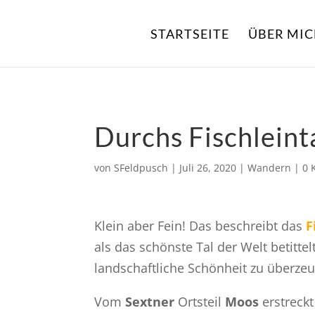
STARTSEITE
ÜBER MI
Durchs Fischleint
von
SFeldpusch
|
Juli 26, 2020
|
Wandern
|
0 
Klein aber Fein! Das beschreibt das
F
als das schönste Tal der Welt betitte
landschaftliche Schönheit zu überze
Vom
Sextner
Ortsteil
Moos
erstreckt