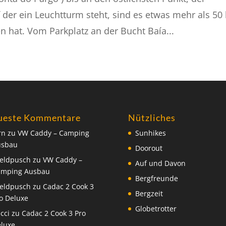
f der ein Leuchtturm steht, sind es etwas mehr als 50
ten hat. Vom Parkplatz an der Bucht Baía...
ueste Kommentare
Nützliches
rn
zu
VW Caddy – Camping
Sunhikes
usbau
Doorout
eldpusch
zu
VW Caddy –
Auf und Davon
amping Ausbau
Bergfreunde
eldpusch
zu
Cadac 2 Cook 3
Bergzeit
o Deluxe
Globetrotter
cci
zu
Cadac 2 Cook 3 Pro
luxe