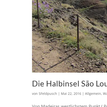
Die Halbinsel São Lo
von
SFeldpusch
|
Mai 22, 2016
|
Allgemein
,
W
Von Madeiras westlichstem Punkt ( Po