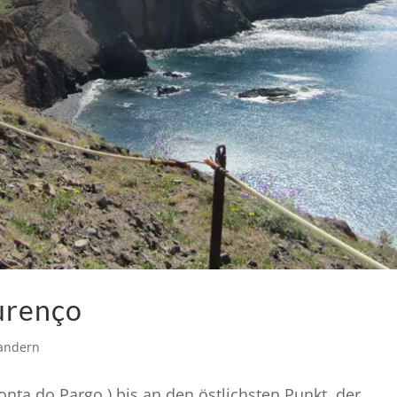
urenço
andern
nta do Pargo ) bis an den östlichsten Punkt, der