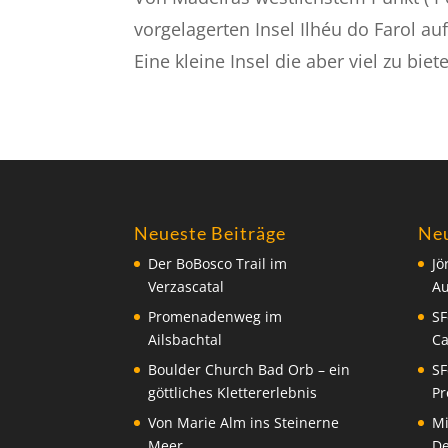
vorgelagerten Insel Ilhéu do Farol au
Eine kleine Insel die aber viel zu bie
Neueste Beiträge
Ne
Der BoBosco Trail im
Jö
Verzascatal
A
Promenadenweg im
SF
Ailsbachtal
C
Boulder Church Bad Orb – ein
SF
göttliches Klettererlebnis
Pr
Von Marie Alm ins Steinerne
Mi
Meer
De