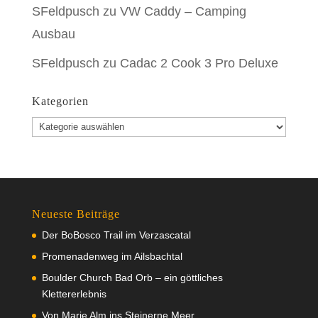
SFeldpusch
zu
VW Caddy – Camping
Ausbau
SFeldpusch
zu
Cadac 2 Cook 3 Pro Deluxe
Kategorien
Kategorien
Neueste Beiträge
Der BoBosco Trail im Verzascatal
Promenadenweg im Ailsbachtal
Boulder Church Bad Orb – ein göttliches
Klettererlebnis
Von Marie Alm ins Steinerne Meer