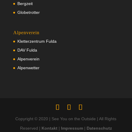
Bergzeit
Globetrotter
Alpenverein
Kletterzentrum Fulda
DAV Fulda
Alpenverein
Alpenwetter
Copyright © 2020 | See You on the Outside | All Rights
Reserved |
Kontakt
|
Impressum
|
Datenschutz