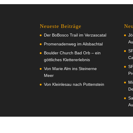
Neueste Beiträge
Neu
Der BoBosco Trail im Verzascatal
Jö
Au
Promenadenweg im Ailsbachtal
SF
Boulder Church Bad Orb – ein
Ca
göttliches Klettererlebnis
SF
Von Marie Alm ins Steinerne
Pr
Meer
Mi
Von Kleinlesau nach Pottenstein
De
Sa
Au