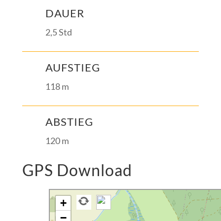
DAUER
2,5 Std
AUFSTIEG
118 m
ABSTIEG
120 m
GPS Download
+
−