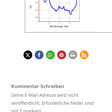
200
(m)
180
160
2
4
6
Entfernung (km)
See You on the Outside
Name:
Sandsteinhoehlen im
Heers
Entfernung:
8 km
Minimalhöhe:
170 m
Maximalhöhe:
233 m
Höhengewinn:
128 m
Höhenverlust:
128 m
Dauer:
3:26 h
Kommentar Schreiben
Deine E-Mail-Adresse wird nicht
veröffentlicht.
Erforderliche Felder sind
mit
*
markiert