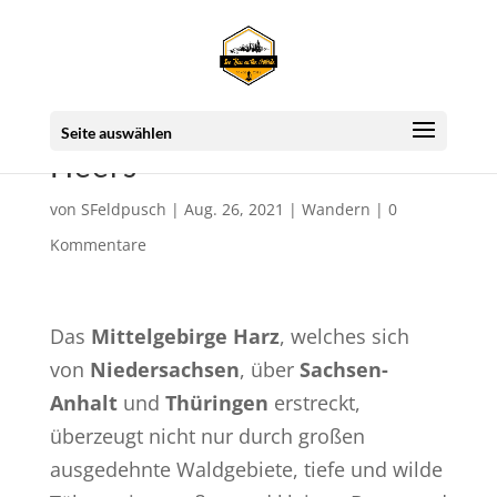
Zu den Sandsteinhöhlen im
Seite auswählen
Heers
von
SFeldpusch
|
Aug. 26, 2021
|
Wandern
|
0
Kommentare
Das
Mittelgebirge Harz
, welches sich
von
Niedersachsen
, über
Sachsen-
Anhalt
und
Thüringen
erstreckt,
überzeugt nicht nur durch großen
ausgedehnte Waldgebiete, tiefe und wilde