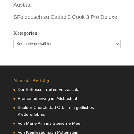
Ausbau
SFeldpusch
zu
Cadac 2 Cook 3 Pro Deluxe
Kategorien
Kategorien
Neueste Beiträge
Der BoBosco Trail im Verzascatal
Promenadenweg im Ailsbachtal
Boulder Church Bad Orb – ein göttliches
Klettererlebnis
Von Marie Alm ins Steinerne Meer
Von Kleinlesau nach Pottenstein