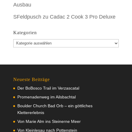
Ausbau
SFeldpusch
zu
Cadac 2 Cook 3 Pro Deluxe
Kategorien
Kategorien
Neueste Beiträge
Der BoBosco Trail im Verzascatal
Promenadenweg im Ailsbachtal
Boulder Church Bad Orb – ein göttliches
Klettererlebnis
Von Marie Alm ins Steinerne Meer
Von Kleinlesau nach Pottenstein