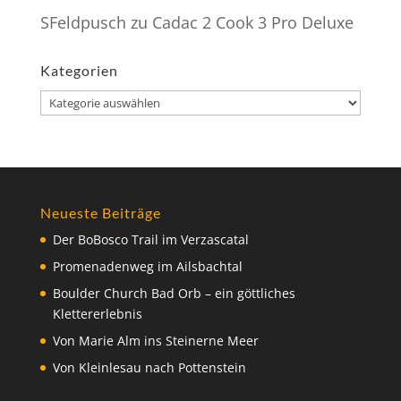
SFeldpusch
zu
Cadac 2 Cook 3 Pro Deluxe
Kategorien
Kategorien
Neueste Beiträge
Der BoBosco Trail im Verzascatal
Promenadenweg im Ailsbachtal
Boulder Church Bad Orb – ein göttliches
Klettererlebnis
Von Marie Alm ins Steinerne Meer
Von Kleinlesau nach Pottenstein