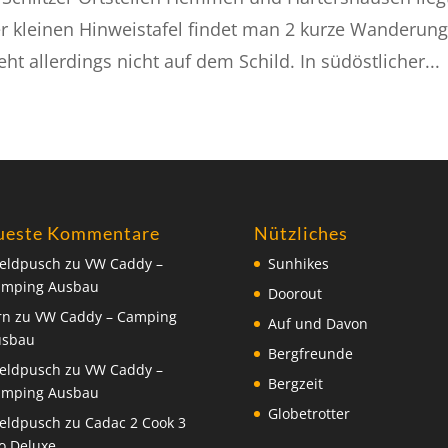
er kleinen Hinweistafel findet man 2 kurze Wanderun
ht allerdings nicht auf dem Schild. In südöstlicher...
ueste Kommentare
Nützliches
eldpusch
zu
VW Caddy –
Sunhikes
amping Ausbau
Doorout
rn
zu
VW Caddy – Camping
Auf und Davon
usbau
Bergfreunde
eldpusch
zu
VW Caddy –
Bergzeit
amping Ausbau
Globetrotter
eldpusch
zu
Cadac 2 Cook 3
o Deluxe