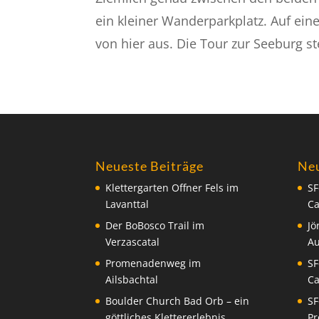
ein kleiner Wanderparkplatz. Auf ein
von hier aus. Die Tour zur Seeburg ste
Neueste Beiträge
Ne
Klettergarten Offner Fels im
SF
Lavanttal
C
Der BoBosco Trail im
Jö
Verzascatal
A
Promenadenweg im
SF
Ailsbachtal
C
Boulder Church Bad Orb – ein
SF
göttliches Klettererlebnis
Pr