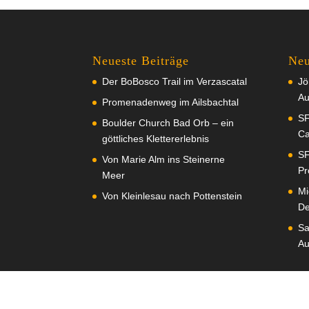
Neueste Beiträge
Neu
Der BoBosco Trail im Verzascatal
Jö
Au
Promenadenweg im Ailsbachtal
SF
Boulder Church Bad Orb – ein
Ca
göttliches Klettererlebnis
SF
Von Marie Alm ins Steinerne
Pr
Meer
Mi
Von Kleinlesau nach Pottenstein
De
Sa
Au