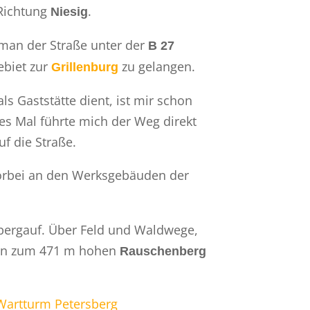
 Richtung
.
Niesig
 man der Straße unter der
B 27
ebiet zur
zu gelangen.
Grillenburg
s Gaststätte dient, ist mir schon
es Mal führte mich der Weg direkt
f die Straße.
orbei an den Werksgebäuden der
 bergauf. Über Feld und Waldwege,
 man zum 471 m hohen
Rauschenberg