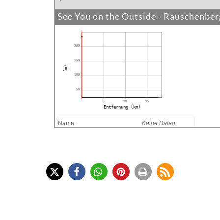
See You on the Outside - Rauschenbe
200
150
(m)
100
50
5
10
15
Entfernung (km)
Name:
Keine Daten
Entfernung:
Keine Daten
Minimalhöhe:
Keine Daten
Maximalhöhe:
Keine Daten
Höhengewinn:
Keine Daten
Höhenverlust:
Keine Daten
Dauer:
Keine Daten