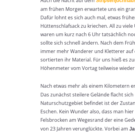
Auch die Nacht auf dem
Stripsenjochhau
am frühen Morgen erwartete uns ein gra
Dafür lohnt es sich auch mal, etwas früh
Hüttenschlafsack zu kriechen. All zu vie
waren um kurz nach 6 Uhr tatsächlich no
sollte sich schnell ändern. Nach dem Frü
immer mehr Wanderer und Kletterer auf 
sortierten ihr Material. Für uns hieß es
Höhenmeter vom Vortag teilweise wieder
Nach etwas mehr als einem Kilometern erre
Das zunächst steilere Gelände flacht sic
Naturschutzgebiet befindet ist der Zusta
Eschen. Kein Wunder also, dass man hier d
Felsbrocken am Wegesrand der eine Gede
von 23 Jahren verunglückte. Vorbei am
Ja