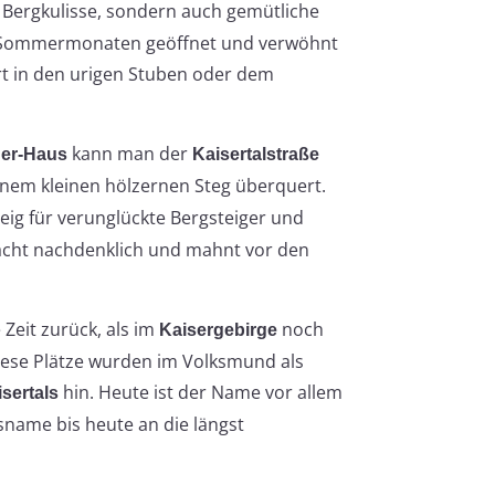
e Bergkulisse, sondern auch gemütliche
en Sommermonaten geöffnet und verwöhnt
rt in den urigen Stuben oder dem
kann man der
er-Haus
Kaisertalstraße
einem kleinen hölzernen Steg überquert.
ig für verunglückte Bergsteiger und
macht nachdenklich und mahnt vor den
 Zeit zurück, als im
noch
Kaisergebirge
iese Plätze wurden im Volksmund als
hin. Heute ist der Name vor allem
isertals
tsname bis heute an die längst