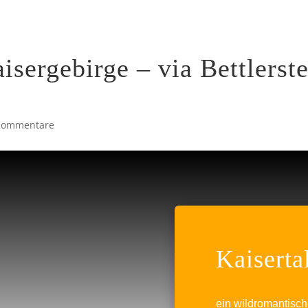
CH
TOUREN
AUSRÜSTUNG
sergebirge – via Bettlerst
Kommentare
Kaiserta
ein wildromantisc