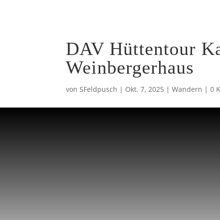
STARTSEITE
ÜBER MI
DAV Hüttentour Kai
Weinbergerhaus
von
SFeldpusch
|
Okt. 7, 2025
|
Wandern
|
0 