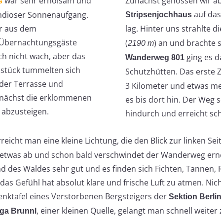
war sehr erholsam und
Zunächst genossen wir ab
s
auf da
ndioser Sonnenaufgang.
Stripsenjochhaus
er aus dem
lag. Hinter uns strahlte 
le Übernachtungsgäste
(
) an und brachte 
2190 m
ch nicht wach, aber das
ging es d
Wanderweg 801
hstück tummelten sich
Schutzhütten. Das erste Z
der Terrasse und
3 Kilometer und etwas me
 zunächst die erklommenen
es bis dort hin. Der Weg 
 abzusteigen.
hindurch und erreicht sch
icht man eine kleine Lichtung, die den Blick zur linken Sei
h etwas ab und schon bald verschwindet der Wanderweg erne
nd des Waldes sehr gut und es finden sich Fichten, Tannen
as Gefühl hat absolut klare und frische Luft zu atmen. Nic
nktafel eines Verstorbenen Bergsteigers der
Sektion Berli
, einer kleinen Quelle, gelangt man schnell weiter
ga Brunnl