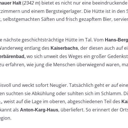
(
) bietet es nicht nur eine beeindruckend
mauer Halt
2342 m
zimmern und einem Bergsteigerlager. Die Hütte ist in d
 selbstgemachten Säften und frisch gezapftem Bier, servie
die nächste geschichtsträchtige Hütte im Tal. Vom
Hans-Berg
Wanderweg entlang des
, der diesen auch auf 
Kaiserbachs
wo sich unweit des Weges ein großer Gedenkste
erbärenbad,
d zu erfahren, wie jung die Menschen überwiegend waren, 
svoll und weckt sofort Neugier. Tatsächlich geht er auf eine
en suchten sie Abkühlung oder suhlten sich im Schlamm. D
-„ weist auf die Lage im oberen, abgeschiedenen Teil des
Ka
ekannt als
, überliefert. So erinnert der Or
Anton-Karg-Haus
gion.