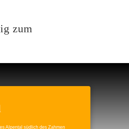
VIDEOS
KONTAKT
eig zum
l
hes Alpental südlich des Zahmen