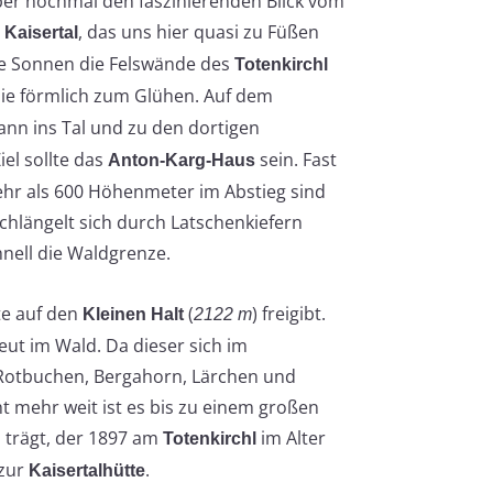
er nochmal den faszinierenden Blick vom
s
, das uns hier quasi zu Füßen
Kaisertal
die Sonnen die Felswände des
Totenkirchl
sie förmlich zum Glühen. Auf dem
ann ins Tal und zu den dortigen
iel sollte das
sein. Fast
Anton-Karg-Haus
hr als 600 Höhenmeter im Abstieg sind
schlängelt sich durch Latschenkiefern
nell die Waldgrenze.
te auf den
(
) freigibt.
Kleinen Halt
2122 m
ut im Wald. Da dieser sich im
, Rotbuchen, Bergahorn, Lärchen und
ht mehr weit ist es bis zu einem großen
trägt, der 1897 am
im Alter
n
Totenkirchl
 zur
.
Kaisertalhütte