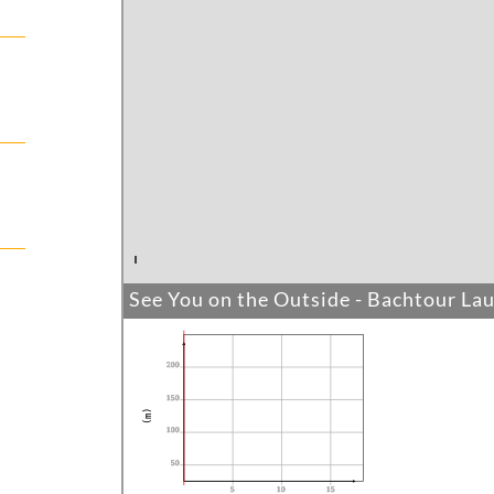
See You on the Outside - Bachtour La
200
150
(m)
100
50
5
10
15