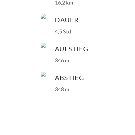
16,2 km
DAUER
4,5 Std
AUFSTIEG
346 m
ABSTIEG
348 m