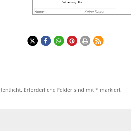
Entfernung (km)
Name:
Keine Daten
Entfernung:
Keine Daten
Minimalhöhe:
Keine Daten
Maximalhöhe:
Keine Daten
Höhengewinn:
Keine Daten
Höhenverlust:
Keine Daten
Dauer:
Keine Daten
fentlicht.
Erforderliche Felder sind mit
*
markiert