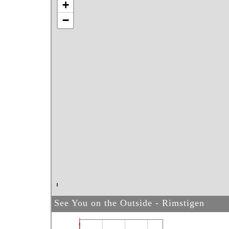
+
−
See You on the Outside - Rimstigen