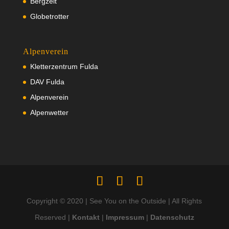
Bergzeit
Globetrotter
Alpenverein
Kletterzentrum Fulda
DAV Fulda
Alpenverein
Alpenwetter
Copyright © 2020 | See You on the Outside | All Rights
Reserved |
Kontakt
|
Impressum
|
Datenschutz