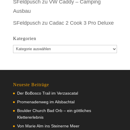
SFeldpusch
zu
VW Caddy – Camping
Ausbau
SFeldpusch
zu
Cadac 2 Cook 3 Pro Deluxe
Kategorien
Kategorien
Neueste Beiträge
Der BoBosco Trail im Verzascatal
Promenadenweg im Ailsbachtal
Boulder Church Bad Orb – ein göttliches
Klettererlebnis
Von Marie Alm ins Steinerne Meer