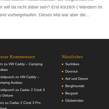
 will da nicht dabei sein? Erst kürzlich ( Wandern im
Wand vorbeigelaufen. Dieses Mal war aber die...
este Kommentare
Nützliches
rn
zu
VW Caddy – Camping
Sunhikes
sbau
Doorout
eldpusch
zu
VW Caddy –
Auf und Davon
mping Ausbau
Bergfreunde
eldpusch
zu
Cadac 2 Cook 3
Bergzeit
o Deluxe
Globetrotter
cci
zu
Cadac 2 Cook 3 Pro
luxe