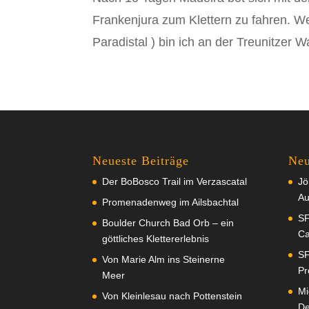
Frankenjura zum Klettern zu fahren. Wer
Paradistal ) bin ich an der Treunitzer 
Neueste Beiträge
Neu
Der BoBosco Trail im Verzascatal
Jö
Au
Promenadenweg im Ailsbachtal
SF
Boulder Church Bad Orb – ein
Ca
göttliches Klettererlebnis
SF
Von Marie Alm ins Steinerne
Pr
Meer
Mi
Von Kleinlesau nach Pottenstein
De