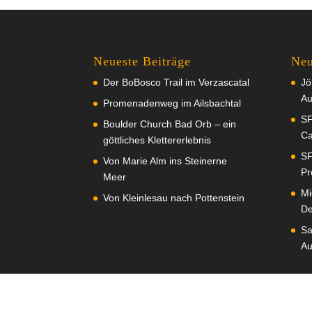
Neueste Beiträge
Neu
Der BoBosco Trail im Verzascatal
Jö
Au
Promenadenweg im Ailsbachtal
SF
Boulder Church Bad Orb – ein
Ca
göttliches Klettererlebnis
SF
Von Marie Alm ins Steinerne
Pr
Meer
Mi
Von Kleinlesau nach Pottenstein
De
Sa
Au