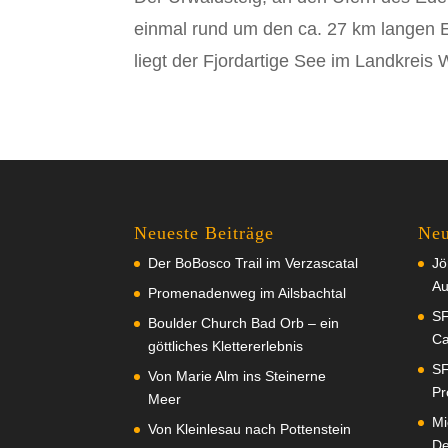
einmal rund um den ca. 27 km langen E
liegt der Fjordartige See im Landkreis
Neueste Beiträge
Neu
Der BoBosco Trail im Verzascatal
Jö
Au
Promenadenweg im Ailsbachtal
SF
Boulder Church Bad Orb – ein
Ca
göttliches Klettererlebnis
SF
Von Marie Alm ins Steinerne
Pr
Meer
Mi
Von Kleinlesau nach Pottenstein
De