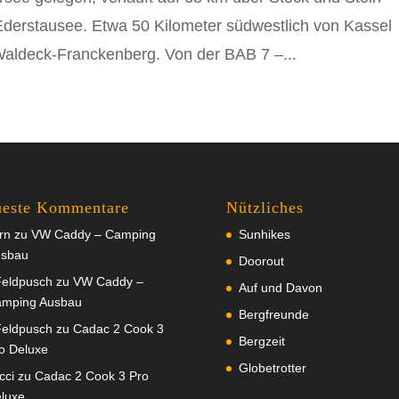
derstausee. Etwa 50 Kilometer südwestlich von Kassel
 Waldeck-Franckenberg. Von der BAB 7 –...
este Kommentare
Nützliches
rn
zu
VW Caddy – Camping
Sunhikes
sbau
Doorout
eldpusch
zu
VW Caddy –
Auf und Davon
mping Ausbau
Bergfreunde
eldpusch
zu
Cadac 2 Cook 3
Bergzeit
o Deluxe
Globetrotter
cci
zu
Cadac 2 Cook 3 Pro
luxe