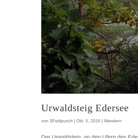
Urwaldsteig Edersee
von
SFeldpusch
|
Okt. 5, 2016
|
Wandern
Der Urwaldsteig, an den Ufern des Eder